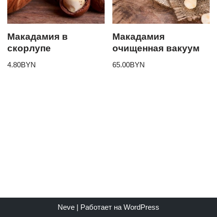
Макадамия в
Макадамия
скорлупе
очищенная вакуум
4.80
BYN
65.00
BYN
Neve
| Работает на
WordPress