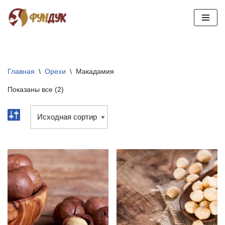
Перейти
к
содержимому
Главная
\
Орехи
\
Макадамия
Показаны все (2)