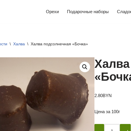
Орехи
Подарочные наборы
Сладо
ости
\
Халва
\
Халва подсолнечная «Бочка»
Халва
«Бочк
2.80
BYN
Цена за 100г