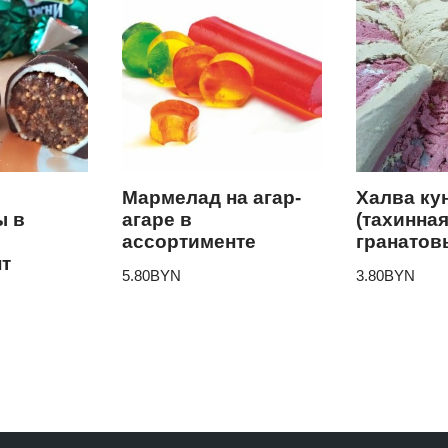
Мармелад на агар-
Халва ку
ы в
агаре в
(тахинная
ассортименте
гранатов
т
5.80
BYN
3.80
BYN