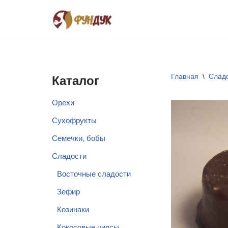
Перейти
к
содержимому
Главная
\
Слад
Каталог
Орехи
Сухофрукты
Семечки, бобы
Сладости
Восточные сладости
Зефир
Козинаки
Кокосовые чипсы