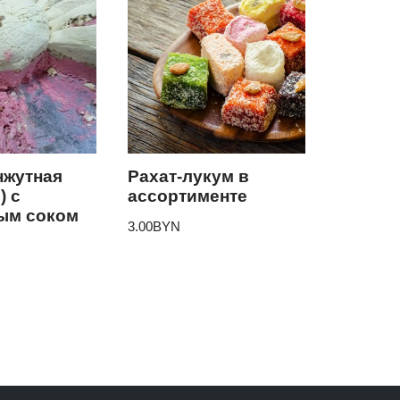
нжутная
Рахат-лукум в
) с
ассортименте
ым соком
3.00
BYN